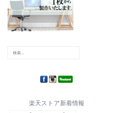
検
索:
楽天ストア新着情報