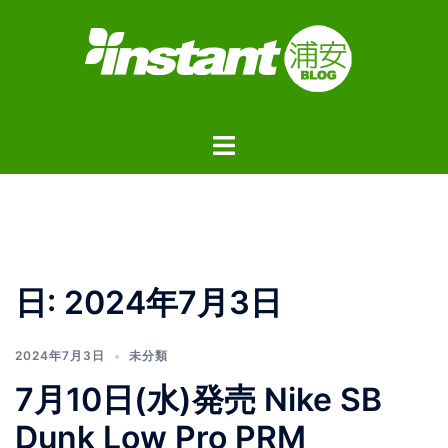
コ
ン
テ
ン
ツ
ト
へ
グ
ス
ル
キ
メ
ッ
ニ
プ
ュ
日:
2024年7月3日
ー
2024年7月3日
未分類
7月10日(水)発売 Nike SB
Dunk Low Pro PRM