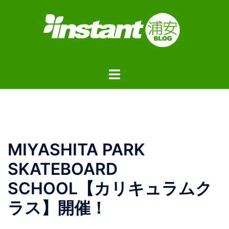
コ
ン
テ
ン
ツ
ト
へ
グ
ス
ル
キ
メ
ッ
ニ
プ
ュ
MIYASHITA PARK
ー
SKATEBOARD
SCHOOL【カリキュラムク
ラス】開催！