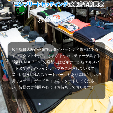
お台場ストア
お台場最大級の商業施設ダイバーシティ東京にある
インスタント4号店。さまざまなカルチャーが集まる
5階H.L.N.A. ZONEの店舗にはビギナーからエキスパ
ートまで満足のラインナップをご用意しています。
屋上にはH.L.N.A.スケートパークもあり素晴らしい環
境でスケートボードライフをスタートしてくださ
い！皆様のご利用を心よりお待ちしております！