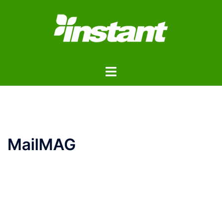
コ
ン
テ
ン
ツ
ト
へ
グ
ス
ル
キ
メ
ッ
ニ
プ
ュ
MailMAG
ー