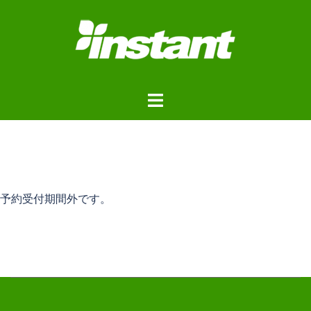
コ
ン
テ
ン
ツ
ト
へ
グ
ス
ル
キ
メ
ッ
ニ
プ
ュ
予約受付期間外です。
ー