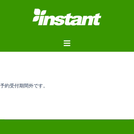
コ
ン
テ
ン
ツ
ト
へ
グ
ス
ル
キ
メ
ッ
ニ
プ
ュ
予約受付期間外です。
ー