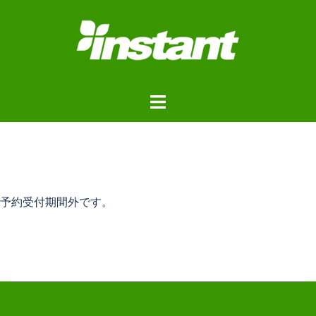
コ
ン
テ
ン
ツ
ト
へ
グ
ス
ル
キ
メ
ッ
ニ
プ
ュ
予約受付期間外です。
ー