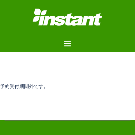
コ
ン
テ
ン
ツ
ト
へ
グ
ス
ル
キ
メ
ッ
ニ
プ
ュ
予約受付期間外です。
ー