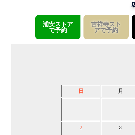
浦安ストア
吉祥寺スト
で予約
アで予約
日
月
2
3