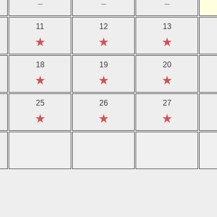
－
－
－
11
12
13
★
★
★
18
19
20
★
★
★
25
26
27
★
★
★