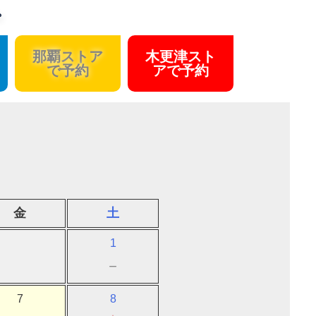
。
那覇ストア
木更津スト
で予約
アで予約
金
土
1
－
7
8