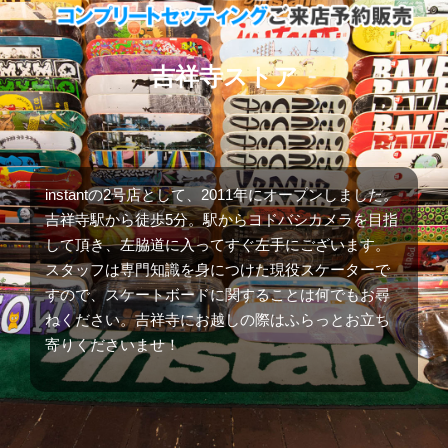
吉祥寺ストア
instantの2号店として、2011年にオープンしました。
吉祥寺駅から徒歩5分。駅からヨドバシカメラを目指
して頂き、左脇道に入ってすぐ左手にございます。
スタッフは専門知識を身につけた現役スケーターで
すので、スケートボードに関することは何でもお尋
ねください。吉祥寺にお越しの際はふらっとお立ち
寄りくださいませ！