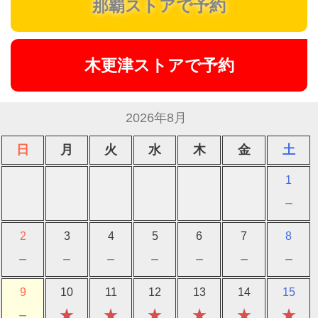
那覇ストアで予約
木更津ストアで予約
2026年8月
日
月
火
水
木
金
土
1
－
2
3
4
5
6
7
8
－
－
－
－
－
－
－
9
10
11
12
13
14
15
－
★
★
★
★
★
★