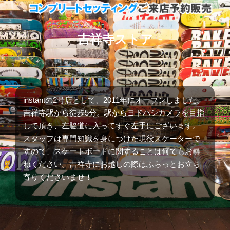
吉祥寺ストア
instantの2号店として、2011年にオープンしました。
吉祥寺駅から徒歩5分。駅からヨドバシカメラを目指
して頂き、左脇道に入ってすぐ左手にございます。
スタッフは専門知識を身につけた現役スケーターで
すので、スケートボードに関することは何でもお尋
ねください。吉祥寺にお越しの際はふらっとお立ち
寄りくださいませ！