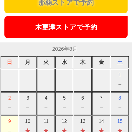
那覇ストアで予約
木更津ストアで予約
2026年8月
日
月
火
水
木
金
土
1
－
2
3
4
5
6
7
8
－
－
－
－
－
－
－
9
10
11
12
13
14
15
－
★
★
★
★
★
★