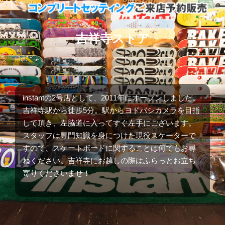
吉祥寺ストア
instantの2号店として、2011年にオープンしました。
吉祥寺駅から徒歩5分。駅からヨドバシカメラを目指
して頂き、左脇道に入ってすぐ左手にございます。
スタッフは専門知識を身につけた現役スケーターで
すので、スケートボードに関することは何でもお尋
ねください。吉祥寺にお越しの際はふらっとお立ち
寄りくださいませ！