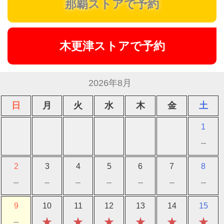
那覇ストアで予約
木更津ストアで予約
2026年8月
日
月
火
水
木
金
土
1
－
2
3
4
5
6
7
8
－
－
－
－
－
－
－
9
10
11
12
13
14
15
－
★
★
★
★
★
★