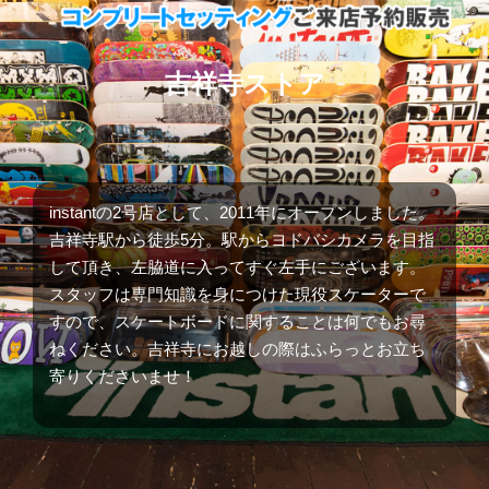
吉祥寺ストア
instantの2号店として、2011年にオープンしました。
吉祥寺駅から徒歩5分。駅からヨドバシカメラを目指
して頂き、左脇道に入ってすぐ左手にございます。
スタッフは専門知識を身につけた現役スケーターで
すので、スケートボードに関することは何でもお尋
ねください。吉祥寺にお越しの際はふらっとお立ち
寄りくださいませ！