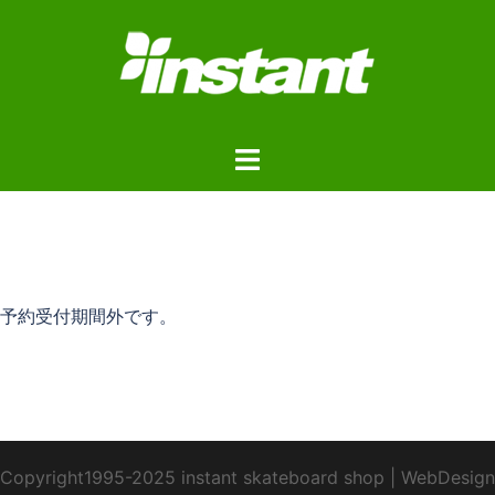
予約受付期間外です。
Copyright1995-2025 instant skateboard shop
|
WebDesign