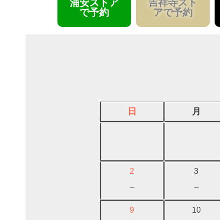
浦安ストア
吉祥寺スト
で予約
アで予約
日
月
2
3
－
－
9
10