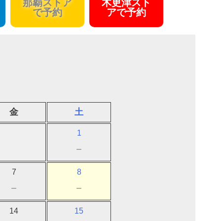
那覇ストア
木更津スト
で予約
アで予約
金
土
1
－
7
8
－
－
14
15