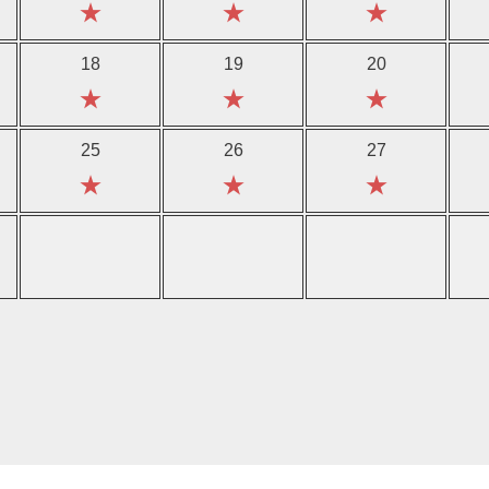
★
★
★
18
19
20
★
★
★
25
26
27
★
★
★