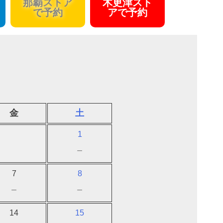
那覇ストア
木更津スト
で予約
アで予約
金
土
1
－
7
8
－
－
14
15