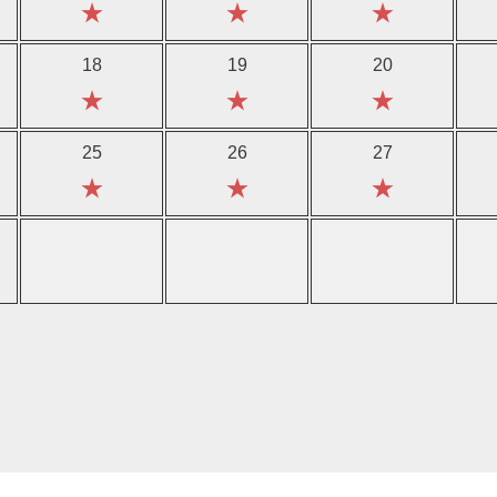
★
★
★
18
19
20
★
★
★
25
26
27
★
★
★