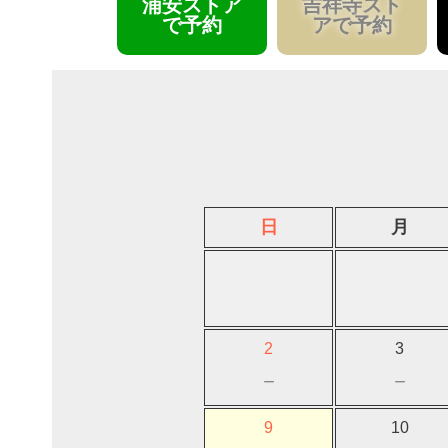
浦安ストア
吉祥寺スト
で予約
アで予約
日
月
2
3
－
－
9
10