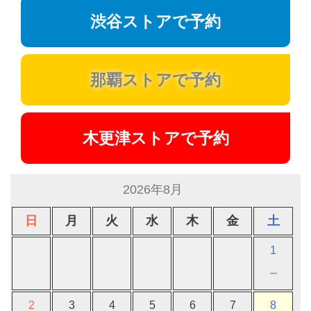
渋谷ストアで予約
那覇ストアで予約
木更津ストアで予約
2026年8月
日
月
火
水
木
金
土
1
－
2
3
4
5
6
7
8