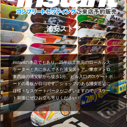
浦安ストア
instantの本店でもあり、25年以上地元のローカルス
ケーターと共に歩んできた浦安ストア。東京メトロ
東西線の浦安駅から徒歩1分、ビル入口のスケートボ
ードの看板が目印です。ショップのある浦安近辺に
は様々なスケートパークがございますので、スケー
ト前後にぜひお立ち寄りください！