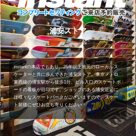
浦安ストア
instantの本店でもあり、25年以上地元のローカルス
ケーターと共に歩んできた浦安ストア。東京メトロ
東西線の浦安駅から徒歩1分、ビル入口のスケートボ
ードの看板が目印です。ショップのある浦安近辺に
は様々なスケートパークがございますので、スケー
ト前後にぜひお立ち寄りください！