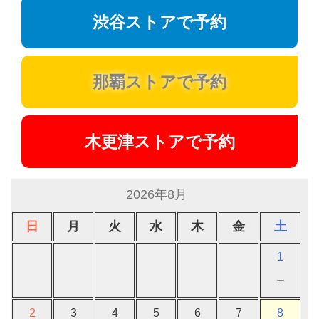
渋谷ストアで予約
那覇ストアで予約
木更津ストアで予約
2026年8月
日
月
火
水
木
金
土
1
－
2
3
4
5
6
7
8