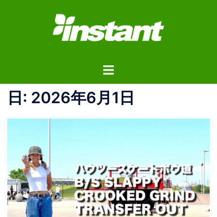
コ
ン
テ
ン
ツ
ト
へ
グ
ス
ル
日:
2026年6月1日
キ
メ
ッ
ニ
プ
ュ
ー