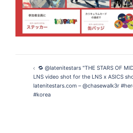
投
🔁 @latenitestars "THE STARS OF MI
稿
LNS video shot for the LNS x ASICS sh
latenitestars.com – @chasewalk3r #he
ナ
#korea
ビ
ゲ