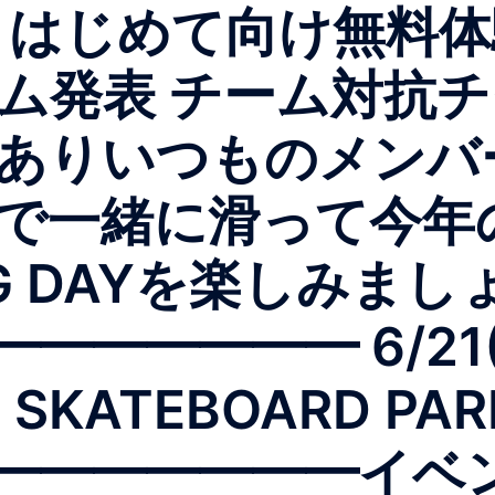
 はじめて向け無料体験
ム発表 チーム対抗
典ありいつものメン
で一緒に滑って今年
NG DAYを楽しみまし
━━━━━━ 6/21
T SKATEBOARD P
━━━━━━━イベ