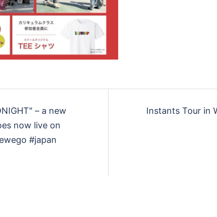
DNIGHT" – a new
Instants Tour in
oes now live on
rewego #japan