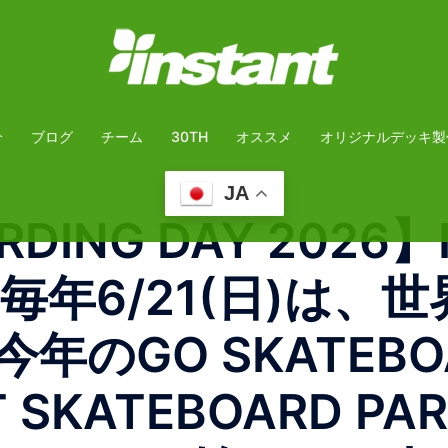
介
ブログ
チーム
30TH
オススメ
オリジナルデッキ製
JA
DING DAY 2026】
定毎年6/21(日)は
のGO SKATEBOA
 SKATEBOARD 