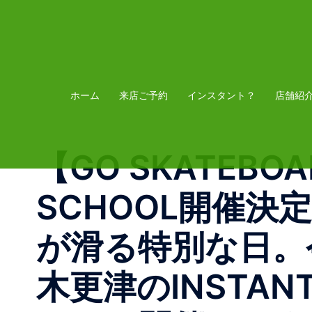
コ
ン
テ
ン
ツ
ホーム
来店ご予約
インスタント？
店舗紹
へ
ス
【GO SKATEBOAR
キ
ッ
SCHOOL開催決
プ
が滑る特別な日。今年
木更津のINSTANT