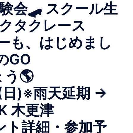
会🛹 スクール生
チクタクレース
バーも、はじめまし
のGO
ょう🌎
(日)※雨天延期 →
ARK 木更津
ント詳細・参加予