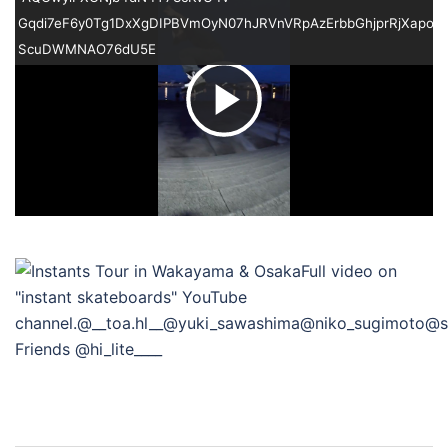
Gqdi7eF6y0Tg1DxXgDIPBVmOyN07hJRVnVRpAzErbbGhjprRjXapoI
ScuDWMNAO76dU5E
ビ
デ
オ
を
再