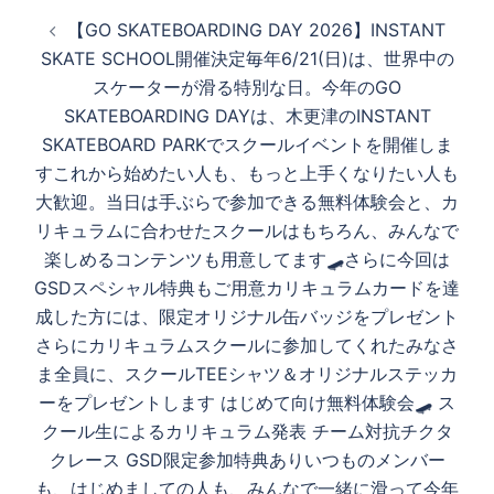
投
【GO SKATEBOARDING DAY 2026】INSTANT
生
稿
SKATE SCHOOL開催決定毎年6/21(日)は、世界中の
ナ
スケーターが滑る特別な日。今年のGO
ビ
す
SKATEBOARDING DAYは、木更津のINSTANT
ゲ
SKATEBOARD PARKでスクールイベントを開催しま
ー
すこれから始めたい人も、もっと上手くなりたい人も
シ
る
大歓迎。当日は手ぶらで参加できる無料体験会と、カ
ョ
リキュラムに合わせたスクールはもちろん、みんなで
ン
楽しめるコンテンツも用意してます🛹さらに今回は
GSDスペシャル特典もご用意カリキュラムカードを達
成した方には、限定オリジナル缶バッジをプレゼント
さらに️カリキュラムスクールに参加してくれたみなさ
ま全員に、スクールTEEシャツ＆オリジナルステッカ
ーをプレゼントします はじめて向け無料体験会🛹 ス
クール生によるカリキュラム発表 チーム対抗チクタ
クレース GSD限定参加特典ありいつものメンバー
も、はじめましての人も、みんなで一緒に滑って今年