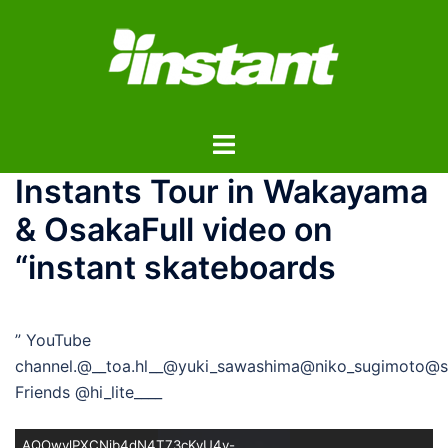
コ
ン
テ
ン
ツ
ト
へ
グ
ス
Instants Tour in Wakayama
ル
キ
メ
ッ
& OsakaFull video on
ニ
プ
“instant skateboards
ュ
ー
” YouTube
channel.@__toa.hl__@yuki_sawashima@niko_sugimoto@
Friends @hi_lite____
AQOwylPXCNjb4dN4T73cKvU4v-