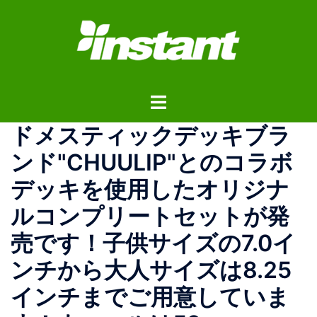
コ
ン
テ
ン
ツ
ト
へ
グ
ス
ドメスティックデッキブラ
ル
キ
メ
ッ
ンド"CHUULIP"とのコラボ
ニ
プ
デッキを使用したオリジナ
ュ
ー
ルコンプリートセットが発
売です！子供サイズの7.0イ
ンチから大人サイズは8.25
インチまでご用意していま