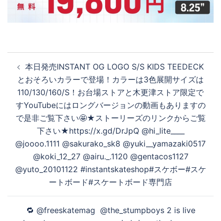
投
本日発売INSTANT OG LOGO S/S KIDS TEEDECK
稿
とおそろいカラーで登場！カラーは3色展開サイズは
ナ
110/130/160/S！お台場ストアと木更津ストア限定で
ビ
すYouTubeにはロングバージョンの動画もありますの
ゲ
で是非ご覧下さい🤩★ストーリーズのリンクからご覧
ー
下さい★https://x.gd/DrJpQ @hi_lite____
シ
@joooo.1111 @sakurako_sk8 @yuki__yamazaki0517
ョ
@koki_12_27 @airu._.1120 @gentacos1127
ン
@yuto_20101122 #instantskateshop#スケボー#スケ
ートボード#スケートボード専門店
️️️🔁 @freeskatemag ️ @the_stumpboys 2 is live