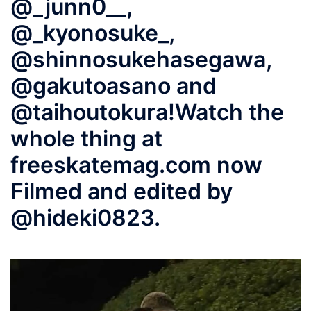
@_junn0__,
@_kyonosuke_,
@shinnosukehasegawa,
@gakutoasano and
@taihoutokura!Watch the
whole thing at
freeskatemag.com now
Filmed and edited by
@hideki0823.