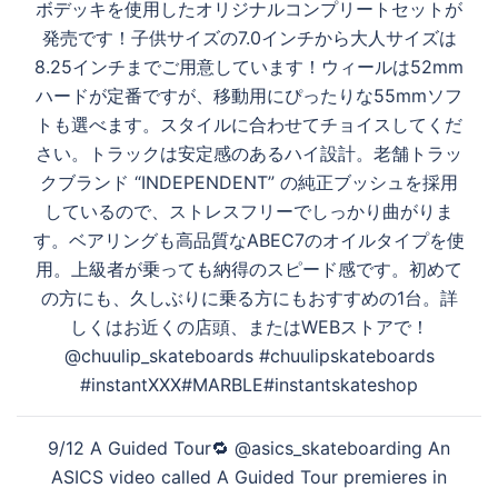
ボデッキを使用したオリジナルコンプリートセットが
ナ
発売です！子供サイズの7.0インチから大人サイズは
ビ
8.25インチまでご用意しています！ウィールは52mm
ゲ
ハードが定番ですが、移動用にぴったりな55mmソフ
ー
トも選べます。スタイルに合わせてチョイスしてくだ
シ
さい。トラックは安定感のあるハイ設計。老舗トラッ
ョ
クブランド “INDEPENDENT” の純正ブッシュを採用
ン
しているので、ストレスフリーでしっかり曲がりま
す。ベアリングも高品質なABEC7のオイルタイプを使
用。上級者が乗っても納得のスピード感です。初めて
の方にも、久しぶりに乗る方にもおすすめの1台。詳
しくはお近くの店頭、またはWEBストアで！
@chuulip_skateboards #chuulipskateboards
#instantXXX#MARBLE#instantskateshop
9/12 A Guided Tour🔁 @asics_skateboarding An
ASICS video called A Guided Tour premieres in