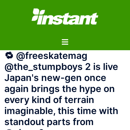
コ
ン
テ
ン
ツ
ト
へ
グ
ス
️️️🔁 @freeskatemag ️
ル
キ
メ
ッ
@the_stumpboys 2 is live
ニ
プ
️Japan's new-gen once
ュ
ー
again brings the hype on
every kind of terrain
imaginable, this time with
standout parts from