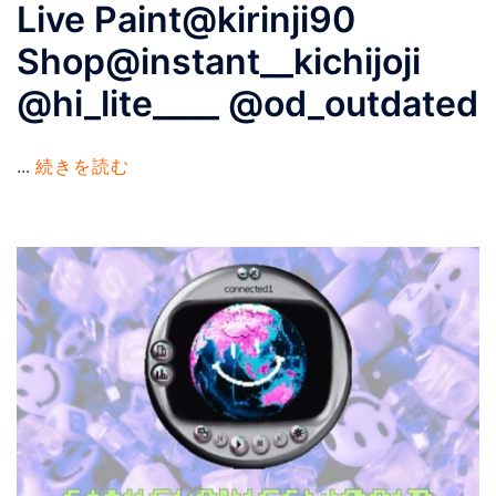
Live Paint@kirinji90
Shop@instant__kichijoji
@hi_lite____ @od_outdated
...
続きを読む