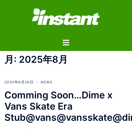
コ
ン
テ
ン
ツ
ト
へ
グ
ス
ル
月:
2025年8月
キ
メ
ッ
ニ
プ
ュ
2025年8月26日
NEWS
ー
Comming Soon…Dime x
Vans Skate Era
Stub@vans@vansskate@dim