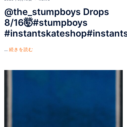
@the_stumpboys Drops
8/16🤯️️️#stumpboys
#instantskateshop#instant
...
続きを読む