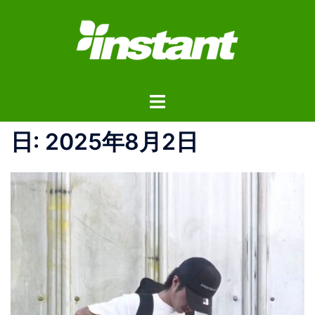
コ
ン
テ
ン
ツ
ト
へ
グ
ス
ル
日:
2025年8月2日
キ
メ
ッ
ニ
プ
ュ
ー