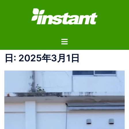
コ
ン
テ
ン
ツ
ト
へ
グ
ス
ル
日:
2025年3月1日
キ
メ
ッ
ニ
プ
ュ
ー