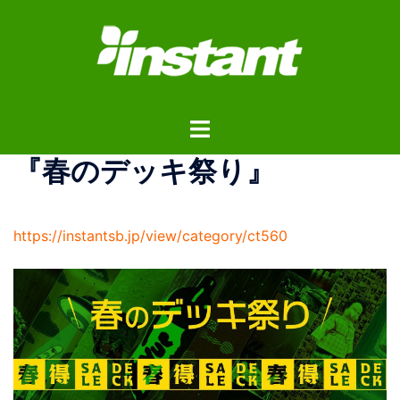
コ
ン
テ
ン
ツ
ト
へ
グ
ス
『春のデッキ祭り』
ル
キ
メ
ッ
ニ
プ
https://instantsb.jp/view/category/ct560
ュ
ー