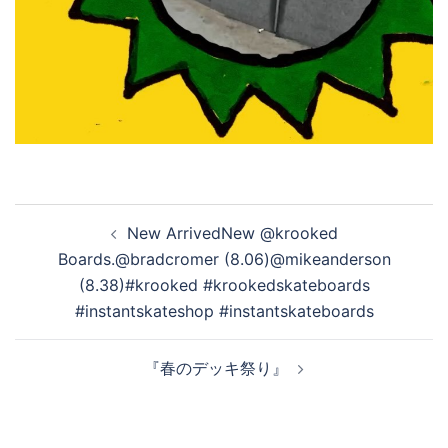
投
New ArrivedNew @krooked
稿
Boards.@bradcromer (8.06)@mikeanderson
ナ
(8.38)#krooked #krookedskateboards
ビ
#instantskateshop #instantskateboards
ゲ
ー
『春のデッキ祭り』
シ
ョ
ン