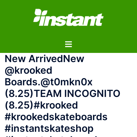
コ
ン
テ
ン
ツ
ト
へ
グ
ス
New ArrivedNew
ル
キ
メ
ッ
@krooked
ニ
プ
Boards.@t0mkn0x
ュ
ー
(8.25)TEAM INCOGNITO
(8.25)#krooked
#krookedskateboards
#instantskateshop