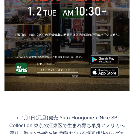
投
1月1日(元旦)発売 Yuto Horigome x Nike SB
稿
Collection 東京の江東区で生まれ育ち単身アメリカへ
ナ
渡り、数々の快挙を遂げ続けている堀米雄斗のシグネ