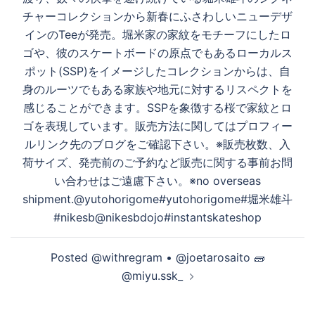
ビ
チャーコレクションから新春にふさわしいニューデザ
ゲ
インのTeeが発売。堀米家の家紋をモチーフにしたロ
ー
ゴや、彼のスケートボードの原点でもあるローカルス
シ
ポット(SSP)をイメージしたコレクションからは、自
ョ
身のルーツでもある家族や地元に対するリスペクトを
ン
感じることができます。SSPを象徴する桜で家紋とロ
ゴを表現しています。販売方法に関してはプロフィー
ルリンク先のブログをご確認下さい。※販売枚数、入
荷サイズ、発売前のご予約など販売に関する事前お問
い合わせはご遠慮下さい。※no overseas
shipment.@yutohorigome#yutohorigome#堀米雄斗
#nikesb@nikesbdojo#instantskateshop
Posted @withregram • @joetarosaito ️🧱
@miyu.ssk_