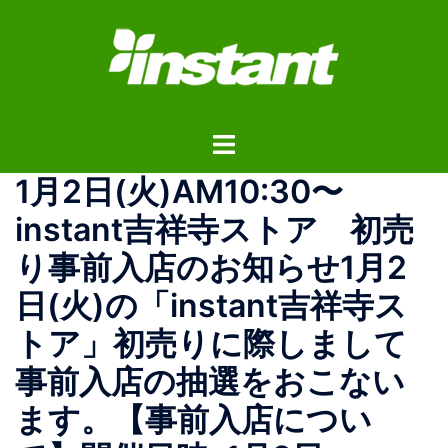
コ
ン
テ
ン
ツ
ト
へ
グ
ス
1月2日(火)AM10:30〜
ル
キ
メ
ッ
instant吉祥寺ストア 初売
ニ
プ
り事前入店のお知らせ1月2
ュ
ー
日(火)の「instant吉祥寺ス
トア」初売りに際しまして
事前入店の抽選をおこない
ます。【事前入店につい