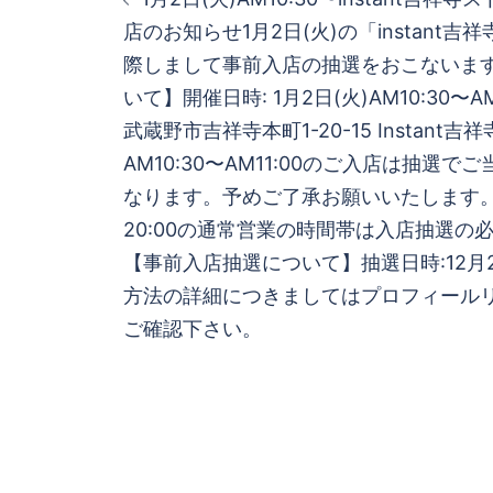
稿
店のお知らせ1月2日(火)の「instant
際しまして事前入店の抽選をおこないま
ナ
いて】開催日時: 1月2日(火)AM10:30〜AM
ビ
武蔵野市吉祥寺本町1-20-15 Instant
AM10:30〜AM11:00のご入店は抽選
ゲ
なります。予めご了承お願いいたします。※
20:00の通常営業の時間帯は入店抽選の
ー
【事前入店抽選について】抽選日時:12月2
シ
方法の詳細につきましてはプロフィール
ご確認下さい。
ョ
ン