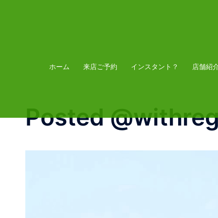
コ
ン
テ
ン
ツ
ホーム
来店ご予約
インスタント？
店舗紹
へ
ス
Posted @withregr
キ
ッ
プ