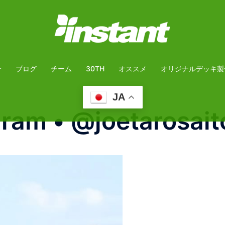
介
ブログ
チーム
30TH
オススメ
オリジナルデッキ製
JA
am • @joetarosaito