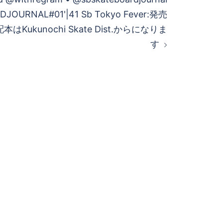
JOURNAL#01'|41 Sb Tokyo Fever:発売
Kukunochi Skate Dist.からになりま
す