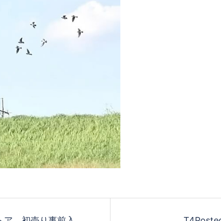
祥寺ストア 初売り事前入
T4Poste