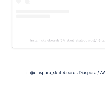
Instant skateboards(@instant_skateboards
投
@diaspora_skateboards Diaspora / 
稿
ナ
ビ