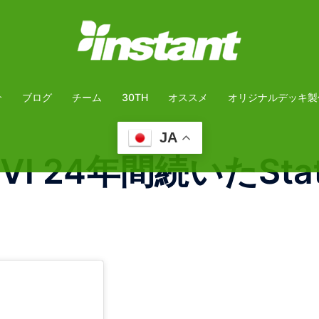
介
ブログ
チーム
30TH
オススメ
オリジナルデッキ製
JA
TIC Ⅵ 24年間続いた