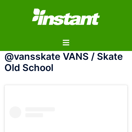
コ
ン
テ
ン
ツ
ト
へ
グ
ス
@vansskate VANS / Skate
ル
キ
メ
ッ
Old School
ニ
プ
ュ
ー