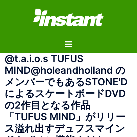
コ
ン
テ
ン
ツ
ト
へ
グ
ス
@t.a.i.o.s TUFUS
ル
キ
メ
ッ
MIND@holeandholland の
ニ
プ
メンバーでもあるSTONE'D
ュ
ー
によるスケートボードDVD
の2作目となる作品
「TUFUS MIND」がリリー
ス溢れ出すデュフスマイン