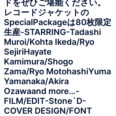
ドをぜひご堪能ください。
レコードジャケットの
SpecialPackageは80枚限定
生産-STARRING-Tadashi
Muroi/Kohta Ikeda/Ryo
SejiriHayate
Kamimura/Shogo
Zama/Ryo MotohashiYuma
Yamanaka/Akira
Ozawaand more…-
FILM/EDIT-Stone`D-
COVER DESIGN/FONT