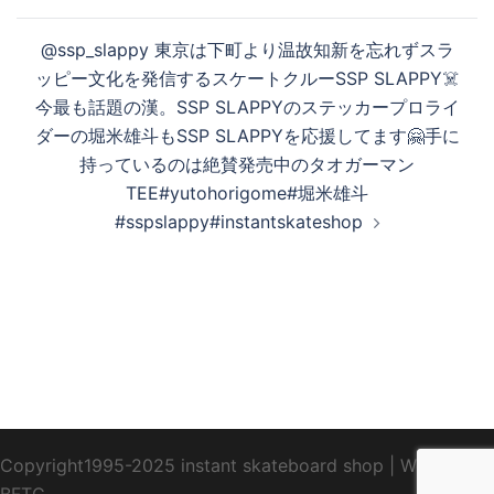
ナ
ビ
@ssp_slappy 東京は下町より温故知新を忘れずスラ
ゲ
ッピー文化を発信するスケートクルーSSP SLAPPY☠️
ー
今最も話題の漢。SSP SLAPPYのステッカープロライ
シ
ダーの堀米雄斗もSSP SLAPPYを応援してます🤗手に
ョ
持っているのは絶賛発売中のタオガーマン
ン
TEE#yutohorigome#堀米雄斗
#sspslappy#instantskateshop
Copyright1995-2025 instant skateboard shop
|
WebDesign