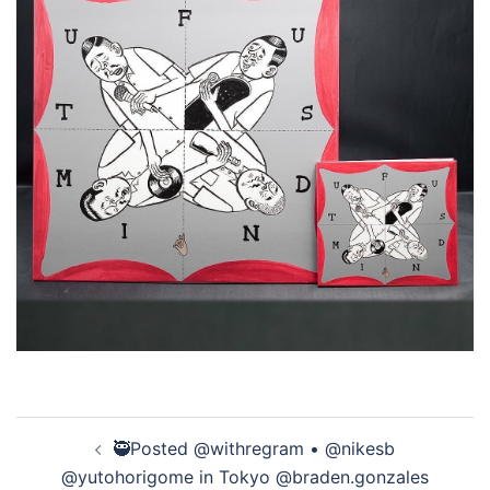
投
🥷Posted @withregram • @nikesb
稿
@yutohorigome in Tokyo @braden.gonzales