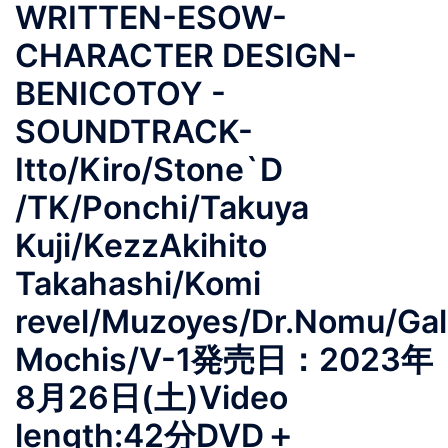
WRITTEN-ESOW-
CHARACTER DESIGN-
BENICOTOY -
SOUNDTRACK-
Itto/Kiro/Stone`D
/TK/Ponchi/Takuya
Kuji/KezzAkihito
Takahashi/Komi
revel/Muzoyes/Dr.Nomu/Ga
Mochis/V-1発売日：2023年
8月26日(土)Video
length:42分DVD＋