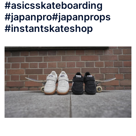
#asicsskateboarding
#japanpro#japanprops
#instantskateshop