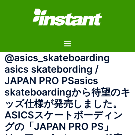
コ
ン
テ
ン
ツ
ト
へ
グ
ス
@asics_skateboarding
ル
キ
メ
ッ
asics skatebording /
ニ
プ
JAPAN PRO PSasics
ュ
ー
skateboardingから待望のキ
ッズ仕様が発売しました。
ASICSスケートボーディン
グの「JAPAN PRO PS」