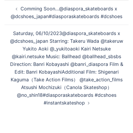
投
Comming Soon…@diaspora_skateboards x
稿
@dcshoes_japan#diasporaskateboards #dcshoes
ナ
ビ
Saturday, 06/10/2023@diaspora_skateboards x
ゲ
@dcshoes_japan Starring: Takeru Wada @takeruw
ー
Yukito Aoki @_yukitoaoki Kairi Netsuke
シ
@kairi.netsuke Music: Ballhead @ballhead_sbsbs
ョ
Direction: Banri Kobayashi @banri_diaspora Film &
ン
Edit: Banri KobayashiAdditional Film: Shigenari
Kaguma（Take Action Films） @take_action_films
Atsushi Mochizuki（Canola Skateshop）
@no_shin18#diasporaskateboards #dcshoes
#instantskateshop