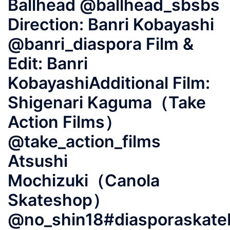
Ballhead @ballhead_sbsbs
Direction: Banri Kobayashi
@banri_diaspora Film &
Edit: Banri
KobayashiAdditional Film:
Shigenari Kaguma（Take
Action Films）
@take_action_films
Atsushi
Mochizuki（Canola
Skateshop）
@no_shin18#diasporaskate