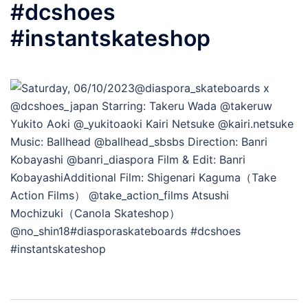
#dcshoes
#instantskateshop
投