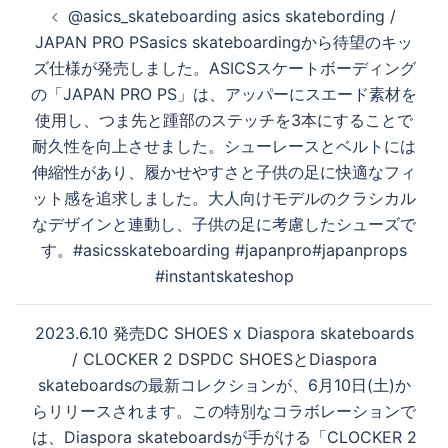
@asics_skateboarding asics skatebording /
稿
JAPAN PRO PSasics skateboardingから待望のキッ
ナ
ズ仕様が発売しました。ASICSスケートボーディング
ビ
の「JAPAN PRO PS」は、アッパーにスエード素材を
ゲ
使用し、つま先と踵部のステッチを3本にすることで
ー
耐久性を向上させました。シューレースとベルトには
シ
伸縮性があり、履かせやすさと子供の足に快適なフィ
ョ
ット感を追求しました。大人向けモデルのクラシカル
ン
なデザインと連動し、子供の足に考慮したシューズで
す。#asicsskateboarding #japanpro#japanprops
#instantskateshop
2023.6.10 発売DC SHOES x Diaspora skateboards
/ CLOCKER 2 DSPDC SHOESとDiaspora
skateboardsの最新コレクションが、6月10日(土)か
らリリースされます。この特別なコラボレーションで
は、Diaspora skateboardsが手がける「CLOCKER 2