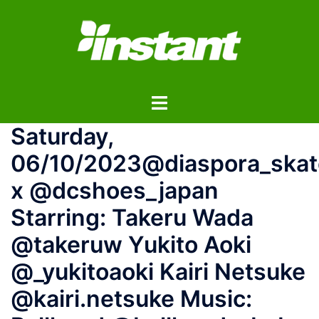
コ
ン
テ
ン
ツ
ト
へ
グ
ス
Saturday,
ル
キ
メ
ッ
06/10/2023@diaspora_skat
ニ
プ
x @dcshoes_japan
ュ
ー
Starring: Takeru Wada
@takeruw Yukito Aoki
@_yukitoaoki Kairi Netsuke
@kairi.netsuke Music: