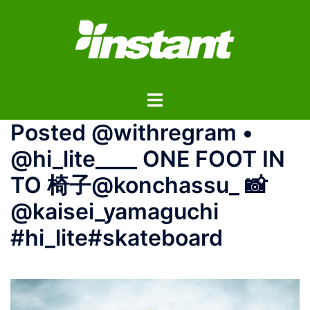
コ
ン
テ
ン
ツ
ト
へ
グ
ス
Posted @withregram •
ル
キ
メ
ッ
@hi_lite____ ONE FOOT IN
ニ
プ
TO 椅子@konchassu_ 📸
ュ
ー
@kaisei_yamaguchi
#hi_lite#skateboard