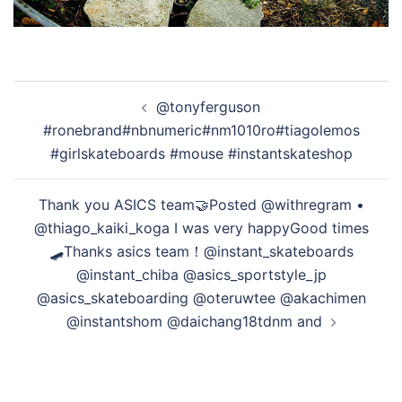
投
@tonyferguson
稿
#ronebrand#nbnumeric#nm1010ro#tiagolemos
ナ
#girlskateboards #mouse #instantskateshop
ビ
ゲ
Thank you ASICS team🤝Posted @withregram •
ー
@thiago_kaiki_koga I was very happyGood times
シ
🛹️‍Thanks asics team！@instant_skateboards
ョ
@instant_chiba @asics_sportstyle_jp
ン
@asics_skateboarding @oteruwtee @akachimen
@instantshom @daichang18tdnm and