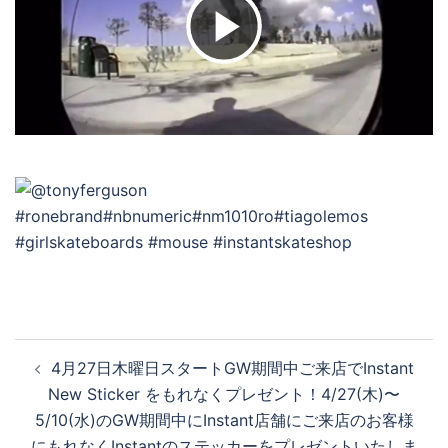
ビ
デ
オ
を
再
投
4月27日木曜日スタートGW期間中ご来店でInstant
稿
New Sticker をもれなくプレゼント！4/27(木)〜
ナ
生
5/10(水)のGW期間中にInstant店舗にご来店のお客様
ビ
にもれなくInstantのステッカーをプレゼントいたしま