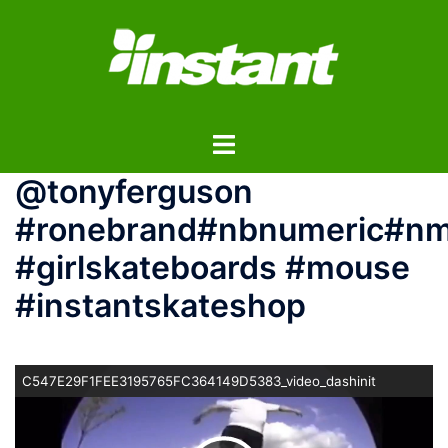
コ
ン
テ
ン
ツ
ト
へ
グ
ス
@tonyferguson
ル
キ
メ
ッ
#ronebrand#nbnumeric#nm
ニ
プ
#girlskateboards #mouse
ュ
ー
#instantskateshop
C547E29F1FEE3195765FC364149D5383_video_dashinit