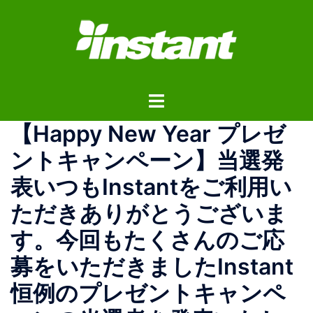
コ
ン
テ
ン
ツ
ト
へ
グ
ス
【Happy New Year プレゼ
ル
キ
メ
ッ
ントキャンペーン】当選発
ニ
プ
表︎いつもInstantをご利用い
ュ
ー
ただきありがとうございま
す。今回もたくさんのご応
募をいただきましたInstant
恒例のプレゼントキャンペ