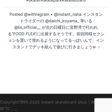
ナ
ビ
Posted @withregram • @instant_naha インスタン
ゲ
トライダーの @daichi_koyama_ 率いる
ー
@lis_official__ が次の日曜日に宜野湾で行われ
シ
る“FOOD FLEA”に出展するそうです。前回同様セクシ
ョ
ョンを置いて滑れるようになってるっぽいんで、イン
ン
スタントでデッキ組んで遊びに行きましょうw️
Copyright1995-2025 instant skateboard shop
|
WebDesign
BFTC
_ _.