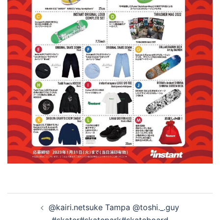
投
@kairi.netsuke Tampa @toshi._.guy
稿
#skater#skatepark#skateboard