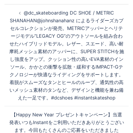
投
@dc_skateboarding DC SHOE / METRIC
稿
SHANAHAN@johnshanahanz によるライダーズカプ
ナ
セルコレクションが発売。METRICアッパーとヘリテ
ビ
ージモデル”LEGACY OG”のアウトソールを組み合わ
ゲ
せたハイブリッドモデル。レザー、スエード、高い耐
ー
摩耗メッシュ素材のアッパーに、SUPER STITCHを施
シ
し強度をアップ。クッション性の高いEVA素材のイン
ョ
ソール、かかとの衝撃を拡散・緩和するIMPACT-Gテ
ン
クノロジーが快適なライディングをサポートします。
着脱がスムーズなタンとヒールのループ、通気性の高
いメッシュ素材のタンなど、デザインと機能を兼ね備
えた一足です。#dcshoes #instantskateshop
【Happy New Year プレゼントキャンペーン】当選
発表︎いつもInstantをご利用いただきありがとうござい
ます。今回もたくさんのご応募をいただきました