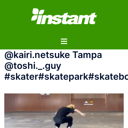
コ
ン
テ
ン
ツ
ト
へ
グ
ス
@kairi.netsuke Tampa
ル
キ
メ
ッ
@toshi._.guy
ニ
プ
#skater#skatepark#skateb
ュ
ー