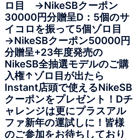
ロ目 →NikeSBクーポン
30000円分贈呈D：5個のサ
イコロを振って5個ゾロ目
→NikeSBクーポン50000円
分贈呈+23年度発売の
NikeSB全抽選モデルのご購
入権↑ゾロ目が出たら
Instant店頭で使えるNikeSB
クーポンをプレゼント！Dチ
ャレンジは更にプラスアル
ファ新年の運試しに！皆様
のご参加をお待ちしており