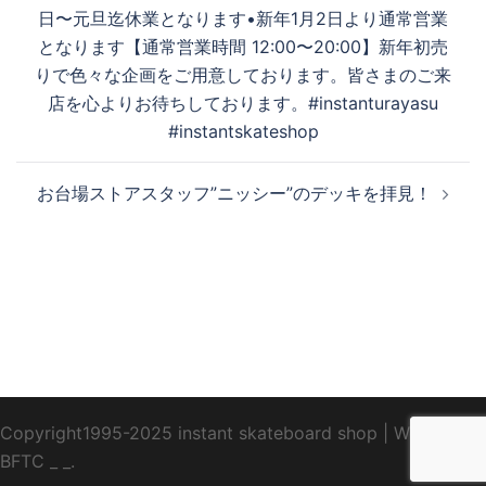
稿
日〜元旦迄休業となります•新年1月2日より通常営業
ナ
となります【通常営業時間 12:00〜20:00】新年初売
ビ
りで色々な企画をご用意しております。皆さまのご来
ゲ
店を心よりお待ちしております。#instanturayasu
ー
#instantskateshop
シ
ョ
お台場ストアスタッフ”ニッシー”のデッキを拝見！
ン
Copyright1995-2025 instant skateboard shop
|
WebDesign
BFTC
_ _.