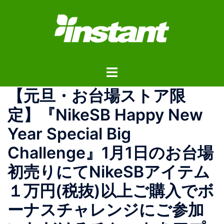
コ
ン
テ
ン
ツ
ト
へ
グ
ス
【元旦・お台場ストア限
ル
キ
メ
ッ
定】『NikeSB Happy New
ニ
プ
Year Special Big
ュ
ー
Challenge』1月1日のお台場
初売りにてNikeSBアイテム
１万円(税抜)以上ご購入でボ
ーナスチャレンジにご参加