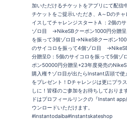
ナ
加いただけるチケットをアプリにて配信
ビ
チケットをご提示いただき、A～Dのチャ
イスしてチャレンジスタートA ：2個の
ゲ
ゾロ目 →NikeSBクーポン1000円分贈
を振って3個ゾロ目→NikeSBクーポン10
ー
のサイコロを振って4個ゾロ目 →NikeSB
シ
分贈呈D：5個のサイコロを振って5個ゾロ目
ポン50000円分贈呈+23年度発売のNik
ョ
購入権↑ゾロ目が出たらInstant店頭で使
をプレゼント！Dチャレンジは更にプラ
ン
しに！皆様のご参加をお待ちしておりま
ドはプロフィールリンクの『Instant a
ウンロードいただけます。
#instantodaiba#instantskateshop