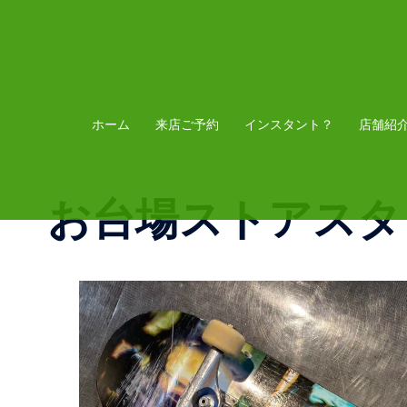
コ
ン
テ
ン
ツ
ホーム
来店ご予約
インスタント？
店舗紹
へ
ス
お台場ストアスタ
キ
ッ
プ