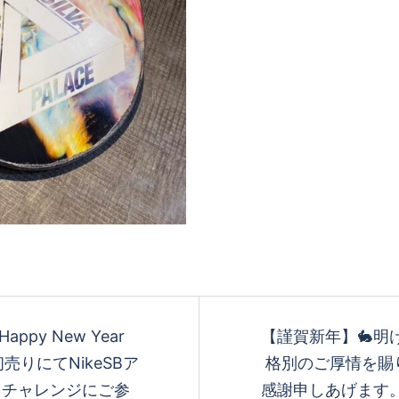
py New Year
【謹賀新年】🐇明
台場初売りにてNikeSBア
格別のご厚情を賜
スチャレンジにご参
感謝申しあげます