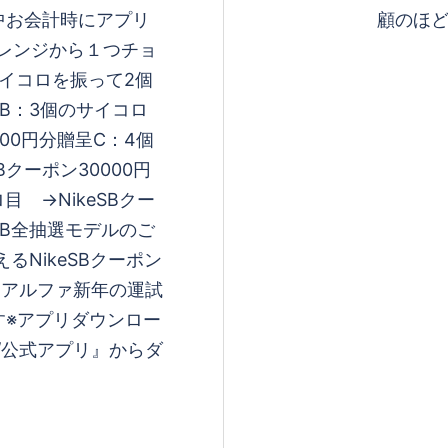
中お会計時にアプリ
顧のほど
レンジから１つチョ
サイコロを振って2個
呈B：3個のサイコロ
000円分贈呈C：4個
クーポン30000円
 →NikeSBクー
eSB全抽選モデルのご
えるNikeSBクーポン
スアルファ新年の運試
す※アプリダウンロー
pp/公式アプリ』からダ