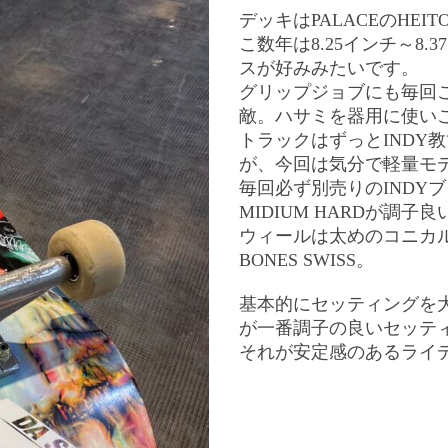
デッキはPALACEのHEIT
こ数年は8.25インチ～8
スが好みみたいです。
グリップジョブにも毎回
敵。ハサミを器用に使い
トラックはずっとINDY教
が、今回は気分で軽量モデル
毎回必ず別売りのINDYブ
MIDIUM HARDが調子
ウィールは太めのコニカ
BONES SWISS。
基本的にセッティングを
が一番調子の良いセッテ
それが安定感のあるライ