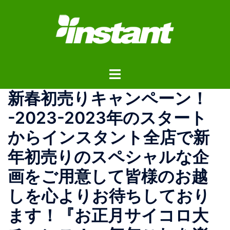
コ
ン
テ
ン
ツ
ト
へ
グ
ス
新春初売りキャンペーン！
ル
キ
メ
ッ
-2023-2023年のスタート
ニ
プ
からインスタント全店で新
ュ
ー
年初売りのスペシャルな企
画をご用意して皆様のお越
しを心よりお待ちしており
ます！『お正月サイコロ大