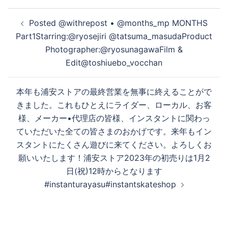
投
️‍️‍️‍Posted @withrepost • @months_mp MONTHS
稿
Part1Starring:@ryosejiri @tatsuma_masudaProduct
ナ
Photographer:@ryosunagawaFilm &
ビ
Edit@toshiuebo_vocchan
ゲ
ー
本年も浦安ストアの最終営業を無事に終えることがで
シ
きました。これもひとえにライダー、ローカル、お客
ョ
様、メーカー•代理店の皆様、インスタントに関わっ
ン
ていただいた全ての皆さまのおかげです。来年もイン
スタントにたくさん遊びに来てください。よろしくお
願いいたします！浦安ストア2023年の初売りは1月2
日(祝)12時からとなります
#instanturayasu#instantskateshop