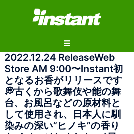
コ
ン
テ
ン
ツ
ト
へ
グ
ス
2022.12.24 ReleaseWeb
ル
キ
メ
ッ
Store AM 9:00〜Instant初
ニ
プ
となるお香がリリースです
ュ
ー
💭古くから歌舞伎や能の舞
台、お風呂などの原材料と
して使用され、日本人に馴
染みの深い”ヒノキ”の香り