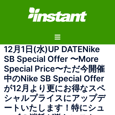
コ
ン
テ
ン
ツ
ト
へ
グ
ス
12月1日(水)UP DATENike
ル
キ
メ
ッ
SB Special Offer 〜More
ニ
プ
Special Price〜ただ今開催
ュ
ー
中のNike SB Special Offer
が12月より更にお得なスペ
シャルプライスにアップデ
ートいたします！特にシュ