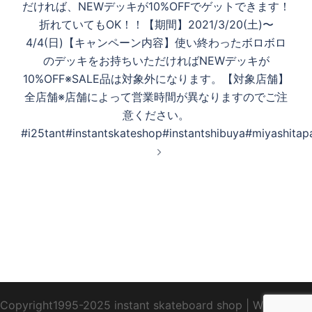
す
だければ、NEWデッキが10%OFFでゲットできます！
ョ
折れていてもOK！！【期間】2021/3/20(土)〜
ン
4/4(日)【キャンペーン内容】使い終わったボロボロ
る
のデッキをお持ちいただければNEWデッキが
10%OFF※SALE品は対象外になります。【対象店舗】
全店舗※店舗によって営業時間が異なりますのでご注
意ください。
#i25tant#instantskateshop#instantshibuya#miyashitap
Copyright1995-2025 instant skateboard shop
|
WebDesign