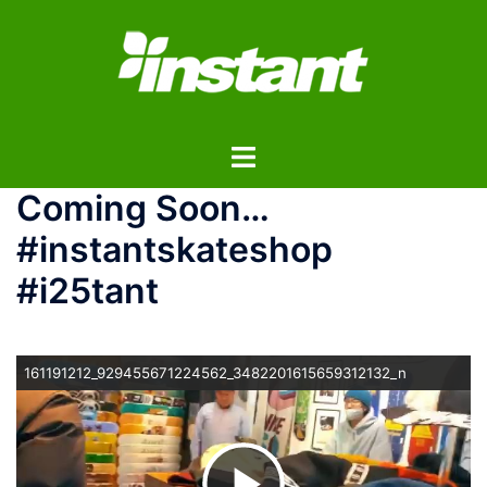
コ
ン
テ
ン
ツ
ト
へ
グ
ス
Coming Soon…
ル
キ
メ
ッ
#instantskateshop
ニ
プ
#i25tant
ュ
ー
161191212_929455671224562_3482201615659312132_n