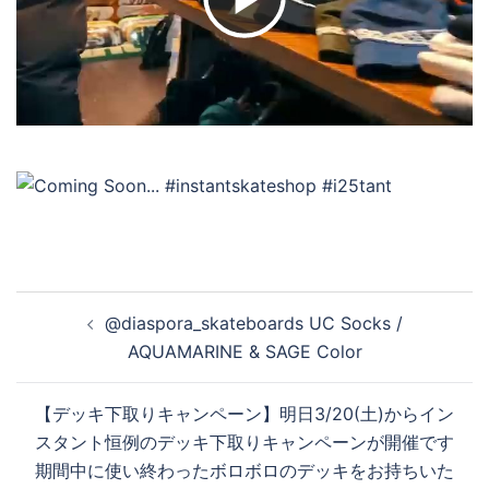
ビ
デ
オ
を
投
@diaspora_skateboards UC Socks /
再
稿
AQUAMARINE & SAGE Color
ナ
ビ
生
【デッキ下取りキャンペーン】明日3/20(土)からイン
ゲ
スタント恒例のデッキ下取りキャンペーンが開催です
ー
期間中に使い終わったボロボロのデッキをお持ちいた
シ