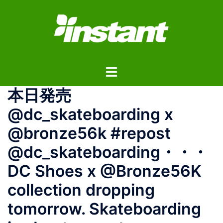
コ
ン
テ
ン
ツ
ト
へ
グ
ス
本日発売
ル
キ
メ
ッ
@dc_skateboarding x
ニ
プ
@bronze56k #repost
ュ
ー
@dc_skateboarding・・・
DC Shoes x @Bronze56K
collection dropping
tomorrow. Skateboarding