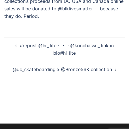
投
#repost @hi_.lite・・・@konchassu_ link in
稿
bio#hi_lite
ナ
ビ
@dc_skateboarding x @Bronze56K collection
ゲ
ー
シ
ョ
ン