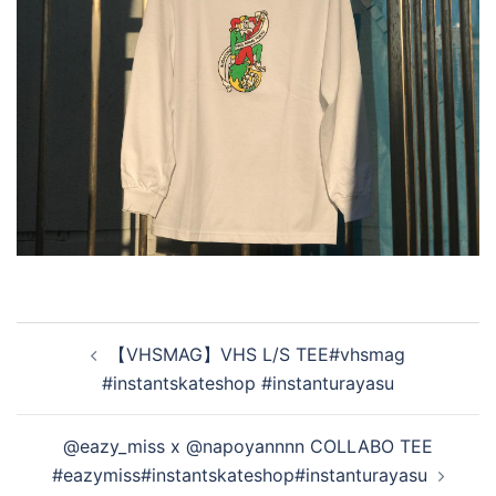
投
【VHSMAG】VHS L/S TEE#vhsmag
稿
#instantskateshop #instanturayasu
ナ
ビ
@eazy_miss x @napoyannnn COLLABO TEE
ゲ
#eazymiss#instantskateshop#instanturayasu
ー