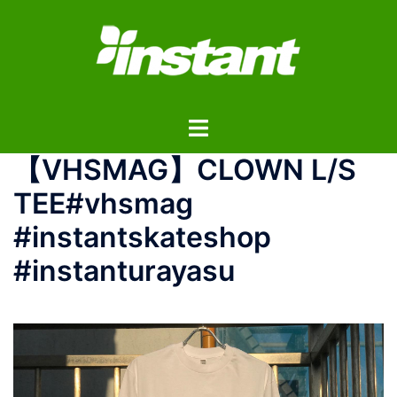
コ
ン
テ
ン
ツ
ト
へ
グ
ス
【VHSMAG】CLOWN L/S
ル
キ
メ
ッ
TEE#vhsmag
ニ
プ
#instantskateshop
ュ
ー
#instanturayasu