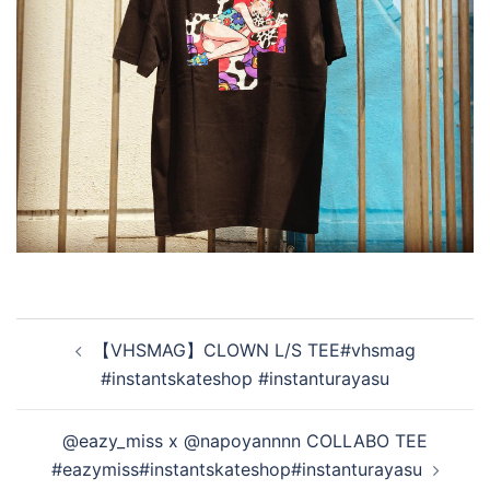
投
【VHSMAG】CLOWN L/S TEE#vhsmag
稿
#instantskateshop #instanturayasu
ナ
ビ
@eazy_miss x @napoyannnn COLLABO TEE
ゲ
#eazymiss#instantskateshop#instanturayasu
ー