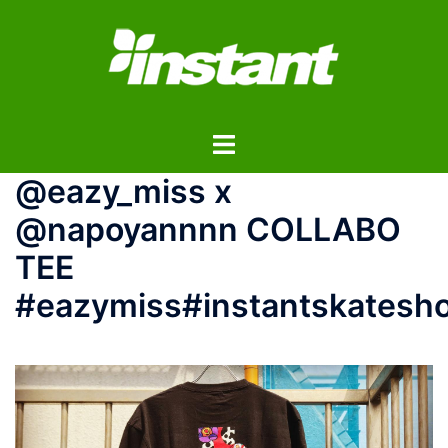
コ
ン
テ
ン
ツ
ト
へ
グ
ス
@eazy_miss x
ル
キ
メ
ッ
@napoyannnn COLLABO
ニ
プ
TEE
ュ
ー
#eazymiss#instantskatesho