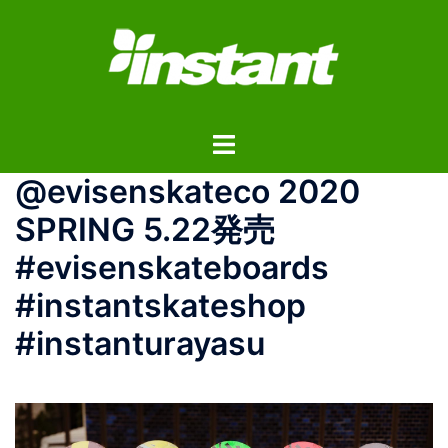
コ
ン
テ
ン
ツ
ト
へ
グ
ス
@evisenskateco 2020
ル
キ
メ
ッ
SPRING 5.22発売
ニ
プ
#evisenskateboards
ュ
ー
#instantskateshop
#instanturayasu