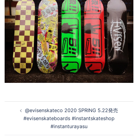
投
@evisenskateco 2020 SPRING 5.22発売
稿
#evisenskateboards #instantskateshop
ナ
#instanturayasu
ビ