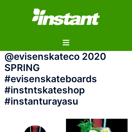
コ
ン
テ
ン
ツ
ト
へ
グ
ス
@evisenskateco 2020
ル
キ
メ
ッ
SPRING
ニ
プ
#evisenskateboards
ュ
ー
#instntskateshop
#instanturayasu