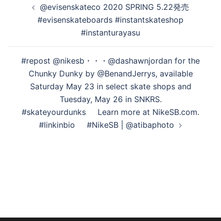
@evisenskateco 2020 SPRING 5.22発売
稿
#evisenskateboards #instantskateshop
ナ
#instanturayasu
ビ
ゲ
#repost @nikesb・・・@dashawnjordan for the
ー
Chunky Dunky by @BenandJerrys, available
シ
Saturday May 23 in select skate shops and
ョ
Tuesday, May 26 in SNKRS.
ン
#skateyourdunks⁠⠀⁠⠀Learn more at NikeSB.com.
#linkinbio⁠⠀⁠⠀#NikeSB | @atibaphoto